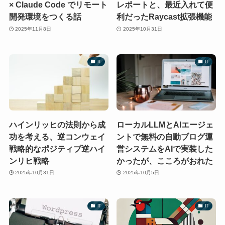
× Claude Code でリモート
レポートと、最近入れて便
開発環境をつくる話
利だったRaycast拡張機能
2025年11月8日
2025年10月31日
IT
IT
ハインリッヒの法則から成
ローカルLLMとAIエージェ
功を考える、逆コンウェイ
ントで無料の自動ブログ運
戦略的なポジティブ逆ハイ
営システムをAIで実装した
ンリヒ戦略
かったが、こころがおれた
2025年10月31日
2025年10月5日
IT
IT