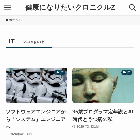
健康になりたいクロニクルZ
ホーム
IT
IT
– category –
IT
IT
ソフトウェアエンジニアか
35歳プログラマ定年説とAI
ら「システム」エンジニア
時代とうつ病の私
へ
2026年3月31日
2026年4月14日