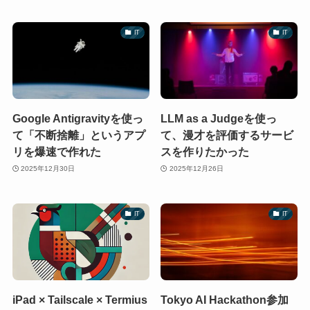
IT
IT
Google Antigravityを使っ
LLM as a Judgeを使っ
て「不断捨離」というアプ
て、漫才を評価するサービ
リを爆速で作れた
スを作りたかった
2025年12月30日
2025年12月26日
IT
IT
iPad × Tailscale × Termius
Tokyo AI Hackathon参加