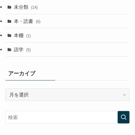
未分類
(14)
本・読書
(6)
本棚
(1)
語学
(5)
アーカイブ
ア
ー
カ
イ
ブ