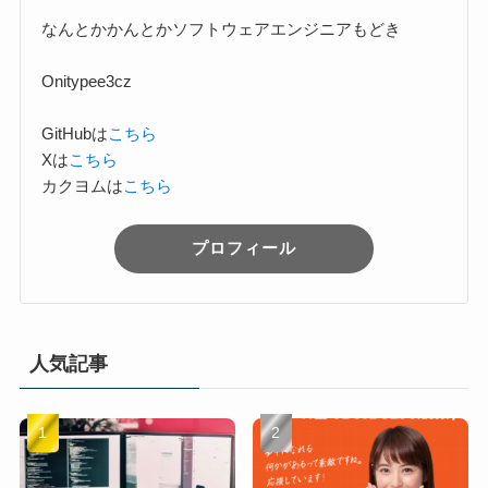
なんとかかんとかソフトウェアエンジニアもどき
Onitypee3cz
GitHubは
こちら
Xは
こちら
カクヨムは
こちら
プロフィール
人気記事