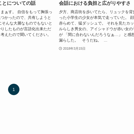
ことについての話
会話における負担と広がりやすさ
まぁす。 自信をもって胸張っ
夕方、商店街を歩いてたら、リュックを背
見つかったので、共有しようと
った小学生の少女が本気で走っていた。 
にそんな大層なものでもないと
赤らめて、猛ダッシュで。 それを見たカ
やりしたものが言語化出来ただ
ルらしき男女の、アイシャドウが赤い女の
、考えたので聞いてください。
が 「間に合わないんだろうなぁ…」 と感
.
漏らした。 そうだね。 ...
2018年3月15日
1