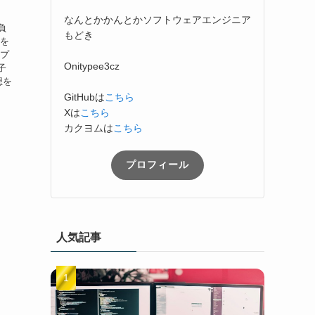
なんとかかんとかソフトウェアエンジニア
負
もどき
顔を
ップ
Onitypee3cz
子
想を
GitHubは
こちら
Xは
こちら
カクヨムは
こちら
プロフィール
人気記事