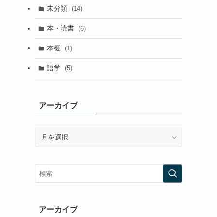
未分類
(14)
本・読書
(6)
本棚
(1)
語学
(5)
アーカイブ
ア
ー
カ
イ
ブ
アーカイブ