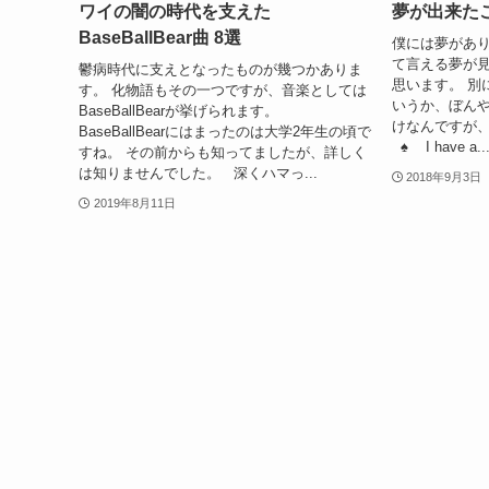
ワイの闇の時代を支えた
夢が出来た
BaseBallBear曲 8選
僕には夢があり
て言える夢が
鬱病時代に支えとなったものが幾つかありま
思います。 別
す。 化物語もその一つですが、音楽としては
いうか、ぼん
BaseBallBearが挙げられます。
けなんですが
BaseBallBearにはまったのは大学2年生の頃で
♠ I have a..
すね。 その前からも知ってましたが、詳しく
は知りませんでした。 深くハマっ...
2018年9月3日
2019年8月11日