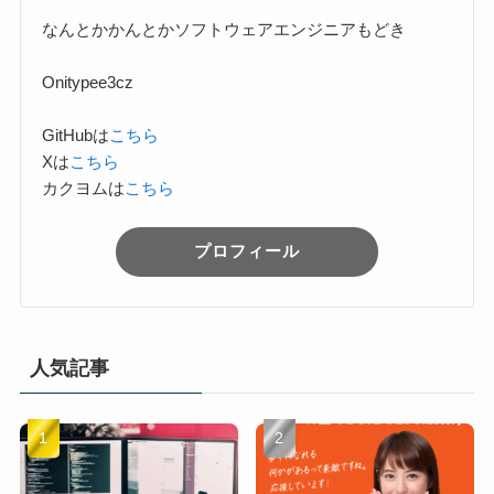
なんとかかんとかソフトウェアエンジニアもどき
Onitypee3cz
GitHubは
こちら
Xは
こちら
カクヨムは
こちら
プロフィール
人気記事