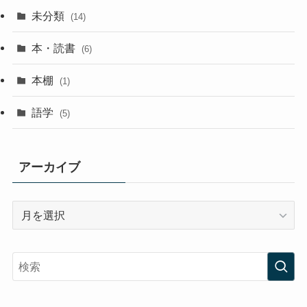
未分類
(14)
本・読書
(6)
本棚
(1)
語学
(5)
アーカイブ
ア
ー
カ
イ
ブ